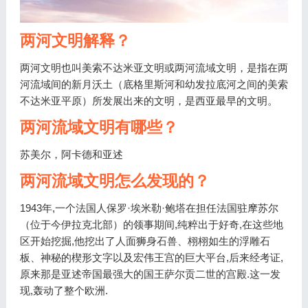
两河文明解释？
两河文明也叫美索不达米亚文明或两河流域文明，是指在两
河流域间的新月沃土（底格里斯河和幼发拉底河之间的美索
不达米亚平原）所发展出来的文明，是西亚最早的文明。
两河流域文明有哪些？
苏美尔，阿卡德和亚述
两河流域文明怎么发现的？
1943年,一个法国人保罗·埃米勒·鲍塔在担任法国驻摩苏尔
（位于今伊拉克北部）的领事期间,纯粹出于好奇,在这些地
区开始挖掘,他挖出了人面狮身石兽、栩栩如生的浮雕石
板、神秘的楔形文字以及宏伟王宫的巨大平台,后来经考证,
原来那是亚述帝国最强大的国王萨尔贡二世的宫殿.这一发
现,轰动了整个欧洲.