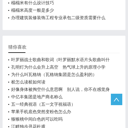
榻榻米有什么设计技巧
榻榻米高度一般是多少
办理建筑装修装饰工程专业承包二级资质需要什么
猜你喜欢
叶罗丽战士歌曲和歌词（叶罗丽默水语片头歌曲叫什
么名字）
孔明灯为什么会升上高空 热气球上升的原理小学
为什么叫瓦格纳（瓦格纳集团是怎么盈利的）
桩怎么读桩如何读
好像身体被掏空什么意思啊 别人说，你不在感觉身
体被掏空，怎么幽默回复他
中亿丰集团是地产商名称么
五一经典祝语（五一文字祝福语）
苹果手机底色突然变粉色怎么办
猕猴桃中间白色的可以吃吗
江畔独步寻花杜甫