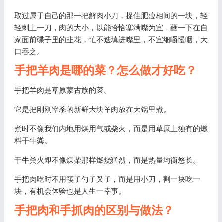
取过属于自己的那一把解肉小刀，捉住肥瘦相间的一块，轻
轻剌上一刀，肉的大小，以能恰恰塞满嘴为宜，蘸一下在自
家面前碟子里的韭花，忙不迭填进嘴里，不宜细嚼慢咽，大
口吞之。
手把羊肉是哪的菜？怎么做才好吃？
手把羊肉是草原蒙古族的菜。
它是把刚刚宰杀的新鲜大块羊肉放在大锅里煮。
煮时不像我们内地用煤用气或柴火，而是用草原上独有的燃
料干牛粪。
干牛粪火即不像煤柴那样燃烧猛烈，而是热量均衡悠长。
手把肉吃时不用筷子勺子叉子，而是用小刀，割一块吃一
块，有机会体验也是人生一幸事。
手把肉和手抓肉的区别与做法？