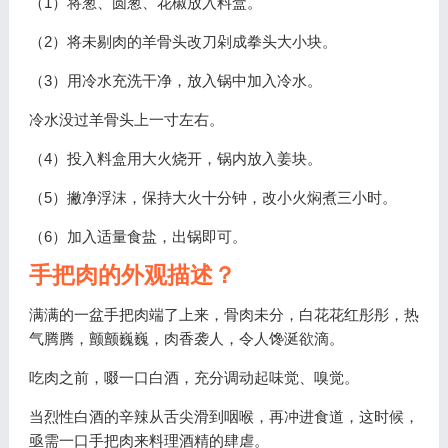
（1）将葱、圆葱、花椒放入料盒。
（2）将未剔肉的羊骨头改刀剁成拳头大小块。
（3）用冷水充洗干净，放入锅中加入冷水。
冷水没过羊骨头上一寸左右。
（4）投入料盒用大火烧开，锅内放入姜块。
（5）撇净浮沫，保持大火十分钟，改小火焖煮三小时。
（6）加入适量食盐，出锅即可。
手把肉的外观描述？
满满的一盆手把肉端了上来，骨肉未分，白花花红彤彤，热
气腾腾，颤颤巍巍，肉香袭人，令人馋涎欲滴。
吃肉之前，啜一口白酒，充分调动起味觉、嗅觉。
当烈性白酒的辛辣从舌尖滑到咽喉，再冲进食道，这时候，
亟需一口手把肉来料理酒精的肆虐。