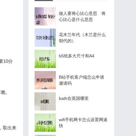
做人要将心比心意思 将
心比心是什么意思
花木兰年代（木兰是什么
朝代的）
b5纸多大尺寸和A4
10分
B站手机客户端怎么申请
邀请码
酥脆。
bath在英国哪里
wifi手机网卡怎么设置网速
快
，取出来