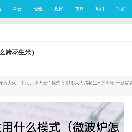
活
科普
经验
观察
视野
热门
视窗
么烤花生米）
为大火、中火、小火三个模式,所以用大火烤花生米的时候,一般需要