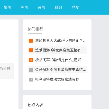
要闻
朝闻
读书
经典
精华
热门排行
超级机器人大战v和x的区别？（超级机器人大战R）
造梦西游3神秘商店第五格有什么？（造梦西游3摇光石）
极品飞车13剧情是什么_游戏？（极品飞车13中文版）
3分钟
蛋仔派对勇闯龙蛋岛赛季总结来咯
哈利波特魔法觉醒魔法妆容
热点内容