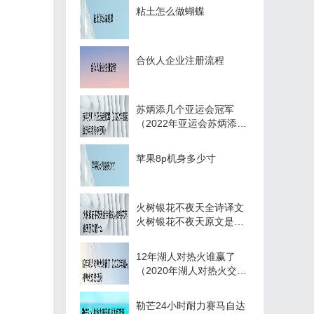
粘土怎么做蝴蝶
合伙人企业注册流程
苏炳添几个亚运会冠军
（2022年亚运会苏炳添能
夺冠吗）
苹果8p机身多少寸
火树银花不夜天全诗译文
火树银花不夜天原文是什
么
12年湖人对热火谁赢了
（2020年湖人对热火交战
记录）
勒芒24小时耐力赛马自达